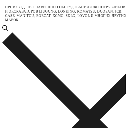
Перейти
Меню
Закрыть
ПРОИЗВОДСТВО НАВЕСНОГО ОБОРУДОВАНИЯ ДЛЯ ПОГРУЗЧИКОВ
И ЭКСКАВАТОРОВ LIUGONG, LONKING, KOMATSU, DOOSAN, JCB,
к
CASE, MANITOU, BOBCAT, XCMG, SDLG, LOVOL И МНОГИХ ДРУГИХ
содержимому
МАРОК.