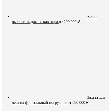
Ковш-
рыхлитель для экскаватора
от
290 000
₽
Захват для
леса на фронтальный погрузчик
от
590 000
₽