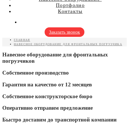
для мини погрузчиков
Портфолио
для мини экскаваторов
Контакты
для фронтальных погрузчиков
для телескопических погрузчиков
для экскаваторов-погрузчиков
для экскаваторов
Заказать звонок
ГЛАВНАЯ
НАВЕСНОЕ ОБОРУДОВАНИЕ ДЛЯ ФРОНТАЛЬНЫХ ПОГРУЗЧИКА
Навесное оборудование для фронтальных
погрузчиков
Собственное производство
Гарантия на качество от 12 месяцев
Собственное конструкторское бюро
Оперативно отправим предложение
Быстро доставим до транспортной компании