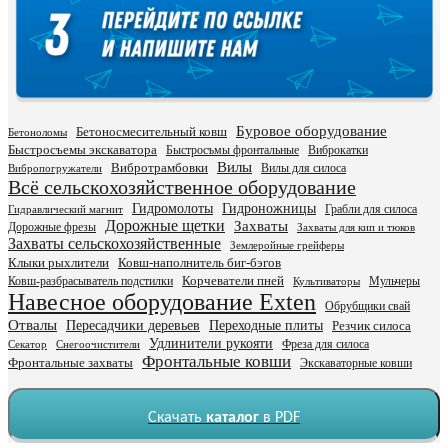
Буровое оборудование
Бетоносмесительный ковш
Бетоноломы
Быстросъемы экскаватора
Быстросъмы фронтальные
Виброкатки
Вилы
Вибротрамбовки
Вилы для силоса
Вибропогружатели
Всё сельскохозяйственное оборудование
Гидромолоты
Гидроножницы
Грабли для силоса
Гидравлический магнит
Дорожные щетки
Захваты
Дорожные фрезы
Захваты для кип и тюков
Захваты сельскохозяйственные
Землеройные грейферы
Клыки рыхлители
Ковш-наполнитель биг-бэгов
Ковш-разбрасыватель подстилки
Корчеватели пней
Мульчеры
Культиваторы
Навесное оборудование Exten
Обрубщики свай
Отвалы
Пересадчики деревьев
Переходные плиты
Резчик силоса
Удлинители рукояти
Фреза для силоса
Секатор
Снегоочистители
Фронтальные ковши
Фронтальные захваты
Экскаваторные ковши
Скачать
каталог
в PDF