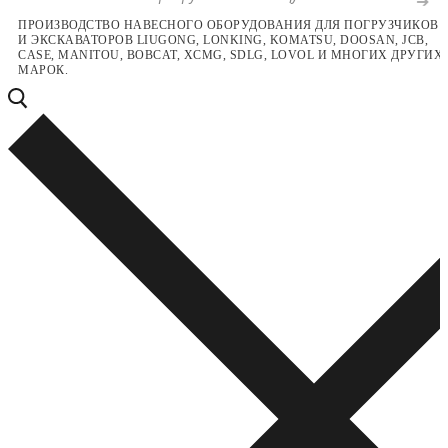
Перейти
Меню
Закрыть
ПРОИЗВОДСТВО НАВЕСНОГО ОБОРУДОВАНИЯ ДЛЯ ПОГРУЗЧИКОВ
И ЭКСКАВАТОРОВ LIUGONG, LONKING, KOMATSU, DOOSAN, JCB,
к
CASE, MANITOU, BOBCAT, XCMG, SDLG, LOVOL И МНОГИХ ДРУГИХ
содержимому
МАРОК.