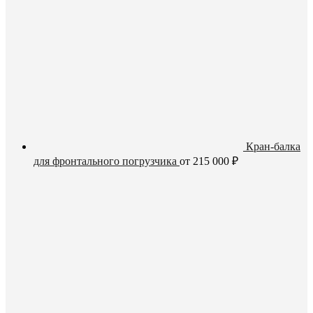
Кран-балка
для фронтального погрузчика
от
215 000
₽