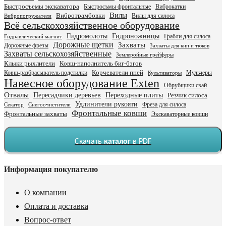
Быстросъемы экскаватора
Быстросъмы фронтальные
Виброкатки
Вилы
Вибротрамбовки
Вилы для силоса
Вибропогружатели
Всё сельскохозяйственное оборудование
Гидромолоты
Гидроножницы
Грабли для силоса
Гидравлический магнит
Дорожные щетки
Захваты
Дорожные фрезы
Захваты для кип и тюков
Захваты сельскохозяйственные
Землеройные грейферы
Клыки рыхлители
Ковш-наполнитель биг-бэгов
Ковш-разбрасыватель подстилки
Корчеватели пней
Мульчеры
Культиваторы
Навесное оборудование Exten
Обрубщики свай
Отвалы
Пересадчики деревьев
Переходные плиты
Резчик силоса
Удлинители рукояти
Фреза для силоса
Секатор
Снегоочистители
Фронтальные ковши
Фронтальные захваты
Экскаваторные ковши
Скачать
каталог
в PDF
Информация покупателю
О компании
Оплата и доставка
Вопрос-ответ