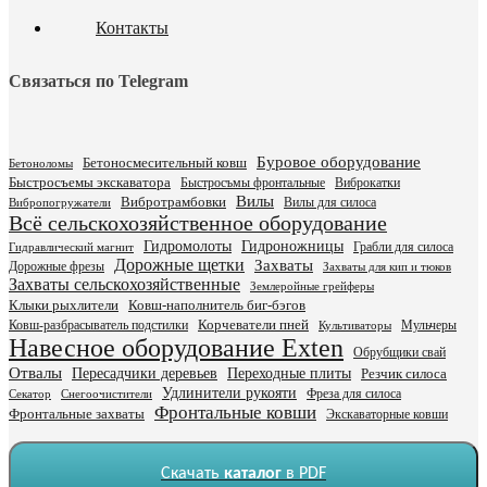
Контакты
Связаться по Telegram
Буровое оборудование
Бетоносмесительный ковш
Бетоноломы
Быстросъемы экскаватора
Быстросъмы фронтальные
Виброкатки
Вилы
Вибротрамбовки
Вилы для силоса
Вибропогружатели
Всё сельскохозяйственное оборудование
Гидромолоты
Гидроножницы
Грабли для силоса
Гидравлический магнит
Дорожные щетки
Захваты
Дорожные фрезы
Захваты для кип и тюков
Захваты сельскохозяйственные
Землеройные грейферы
Клыки рыхлители
Ковш-наполнитель биг-бэгов
Ковш-разбрасыватель подстилки
Корчеватели пней
Мульчеры
Культиваторы
Навесное оборудование Exten
Обрубщики свай
Отвалы
Пересадчики деревьев
Переходные плиты
Резчик силоса
Удлинители рукояти
Фреза для силоса
Секатор
Снегоочистители
Фронтальные ковши
Фронтальные захваты
Экскаваторные ковши
Скачать
каталог
в PDF