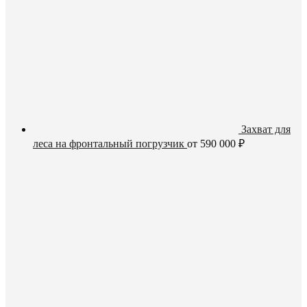
Захват для
леса на фронтальный погрузчик
от
590 000
₽