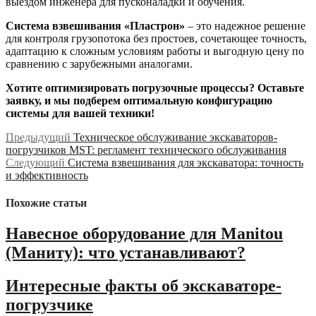
выездом инженера для пусконаладки и обучения.
Система взвешивания «Пластрон»
– это надежное решение
для контроля грузопотока без простоев, сочетающее точность,
адаптацию к сложным условиям работы и выгодную цену по
сравнению с зарубежными аналогами.
Хотите оптимизировать погрузочные процессы? Оставьте
заявку, и мы подберем оптимальную конфигурацию
системы для вашей техники!
Навигация
Предыдущая
Предыдущий
Техническое обслуживание экскаваторов-
запись:
погрузчиков MST: регламент технического обслуживания
по
Следующая
Следующий
Система взвешивания для экскаватора: точность
записям
запись:
и эффективность
Похожие статьи
Навесное оборудование для Manitou
(Маниту): что устанавливают?
Интересные факты об экскаваторе-
погрузчике