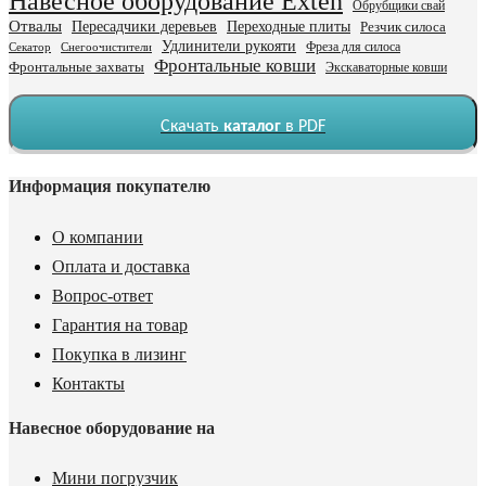
Навесное оборудование Exten
Обрубщики свай
Отвалы
Пересадчики деревьев
Переходные плиты
Резчик силоса
Удлинители рукояти
Фреза для силоса
Секатор
Снегоочистители
Фронтальные ковши
Фронтальные захваты
Экскаваторные ковши
Скачать
каталог
в PDF
Информация покупателю
О компании
Оплата и доставка
Вопрос-ответ
Гарантия на товар
Покупка в лизинг
Контакты
Навесное оборудование на
Мини погрузчик