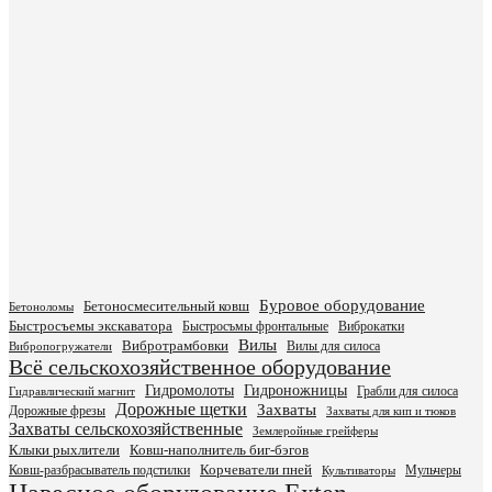
Буровое оборудование
Бетоносмесительный ковш
Бетоноломы
Быстросъемы экскаватора
Быстросъмы фронтальные
Виброкатки
Вилы
Вибротрамбовки
Вилы для силоса
Вибропогружатели
Всё сельскохозяйственное оборудование
Гидромолоты
Гидроножницы
Грабли для силоса
Гидравлический магнит
Дорожные щетки
Захваты
Дорожные фрезы
Захваты для кип и тюков
Захваты сельскохозяйственные
Землеройные грейферы
Клыки рыхлители
Ковш-наполнитель биг-бэгов
Ковш-разбрасыватель подстилки
Корчеватели пней
Мульчеры
Культиваторы