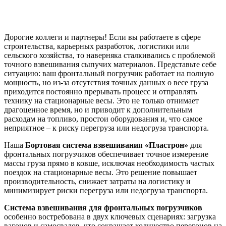
Дорогие коллеги и партнеры! Если вы работаете в сфере
строительства, карьерных разработок, логистики или
сельского хозяйства, то наверняка сталкивались с проблемой
точного взвешивания сыпучих материалов. Представьте себе
ситуацию: ваш фронтальный погрузчик работает на полную
мощность, но из-за отсутствия точных данных о весе груза
приходится постоянно прерывать процесс и отправлять
технику на стационарные весы. Это не только отнимает
драгоценное время, но и приводит к дополнительным
расходам на топливо, простои оборудования и, что самое
неприятное – к риску перегруза или недогруза транспорта.
Наша
Бортовая система взвешивания «Пластрон»
для
фронтальных погрузчиков обеспечивает точное измерение
массы груза прямо в ковше, исключая необходимость частых
поездок на стационарные весы. Это решение повышает
производительность, снижает затраты на логистику и
минимизирует риски перегруза или недогруза транспорта.
Система взвешивания для фронтальных погрузчиков
особенно востребована в двух ключевых сценариях: загрузка
вагонов и самосвалов, что сокращает количество перегонов на