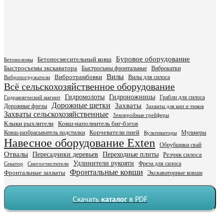
Буровое оборудование
Бетоносмесительный ковш
Бетоноломы
Быстросъемы экскаватора
Быстросъмы фронтальные
Виброкатки
Вилы
Вибротрамбовки
Вилы для силоса
Вибропогружатели
Всё сельскохозяйственное оборудование
Гидромолоты
Гидроножницы
Грабли для силоса
Гидравлический магнит
Дорожные щетки
Захваты
Дорожные фрезы
Захваты для кип и тюков
Захваты сельскохозяйственные
Землеройные грейферы
Клыки рыхлители
Ковш-наполнитель биг-бэгов
Ковш-разбрасыватель подстилки
Корчеватели пней
Мульчеры
Культиваторы
Навесное оборудование Exten
Обрубщики свай
Отвалы
Пересадчики деревьев
Переходные плиты
Резчик силоса
Удлинители рукояти
Фреза для силоса
Секатор
Снегоочистители
Фронтальные ковши
Фронтальные захваты
Экскаваторные ковши
Скачать
каталог
в PDF