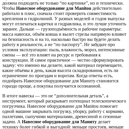
должна подходить не только “по картинке”, но и технически.
Чтобы
Навесное оборудование для Manitou
действительно
работало в плюс, сначала стоит проверить совместимость
крепления и гидролиний. У разных моделей и годов выпуска
могут отличаться каретки и гидравлика, и это лучше уточнить
заранее. Дальше — грузоподъёмность и рабочие параметры:
масса навески, объём ковша и вылет стрелы напрямую влияют
на безопасность и на то, насколько быстро вы будете делать
работу в реальности, а не “по паспорту”. Не забудьте про
условия эксплуатации: пыль, влажность, мороз, интенсивные
смены — всё это влияет на ресурс и требования к
конструкции. И самое практичное — честно сформулировать
задачу: что именно вы делаете, какой материал перемещаете,
какие объёмы в день, какая высота складирования, есть ли
ограничение по проездам и воротам. Когда ответы есть,
подобрать Навесное оборудование для Маниту становится
гораздо проще, а покупка получается осознанной.
В итоге навеска — это не “дополнительная деталь”, а
инструмент, который раскрывает потенциал телескопического
погрузчика. Навесное оборудование для Manitou помогает
одной машине закрывать погрузку, уборку, работу с кормами,
паллетами, сыпучими материалами, древесиной и сезонные
задачи. А
Навесное оборудование для Маниту
делает
технику более гибкой и выгодной: меньше простоев, меньше