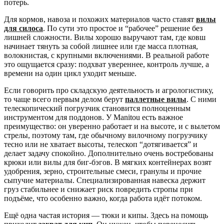
потерь.
Для кормов, навоза и похожих материалов часто ставят
вилы
для силоса
. По сути это простое и “рабочее” решение без
лишней сложности. Вилы хорошо выручают там, где ковш
начинает тянуть за собой лишнее или где масса плотная,
волокнистая, с крупными включениями. В реальной работе
это ощущается сразу: подхват увереннее, контроль лучше, а
времени на один цикл уходит меньше.
Если говорить про складскую деятельность и агрологистику,
то чаще всего первым делом берут
паллетные вилы
. С ними
телескопический погрузчик становится полноценным
инструментом для поддонов. У Manitou есть важное
преимущество: он уверенно работает и на высоте, и с вылетом
стрелы, поэтому там, где обычному вилочному погрузчику
тесно или не хватает высоты, телескоп “дотягивается” и
делает задачу спокойно. Дополнительно очень востребованы
крюки или вилы для биг-бэгов. В мягких контейнерах возят
удобрения, зерно, строительные смеси, гранулы и прочие
сыпучие материалы. Специализированная навеска держит
груз стабильнее и снижает риск повредить стропы при
подъёме, что особенно важно, когда работа идёт потоком.
Ещё одна частая история — тюки и кипы. Здесь на помощь