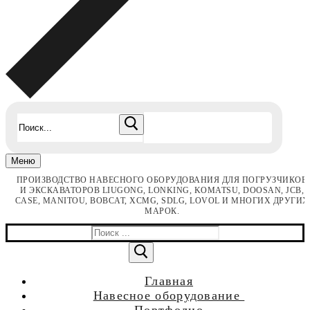
Найти:
Меню
ПРОИЗВОДСТВО НАВЕСНОГО ОБОРУДОВАНИЯ ДЛЯ ПОГРУЗЧИКОВ
И ЭКСКАВАТОРОВ LIUGONG, LONKING, KOMATSU, DOOSAN, JCB,
CASE, MANITOU, BOBCAT, XCMG, SDLG, LOVOL И МНОГИХ ДРУГИХ
МАРОК.
Найти:
Главная
Навесное оборудование
для мини погрузчиков
Портфолио