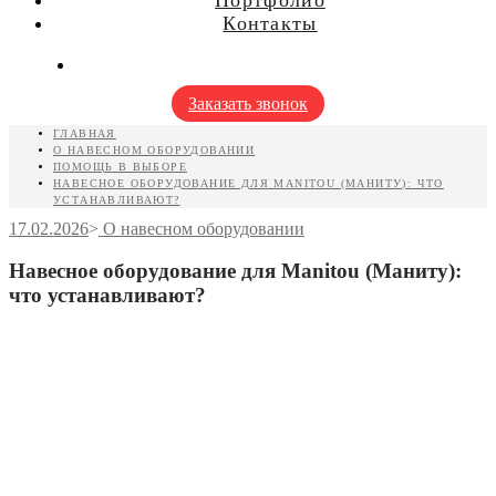
для мини экскаваторов
Контакты
для фронтальных погрузчиков
для телескопических погрузчиков
для экскаваторов-погрузчиков
для экскаваторов
Заказать звонок
ГЛАВНАЯ
О НАВЕСНОМ ОБОРУДОВАНИИ
ПОМОЩЬ В ВЫБОРЕ
НАВЕСНОЕ ОБОРУДОВАНИЕ ДЛЯ MANITOU (МАНИТУ): ЧТО
УСТАНАВЛИВАЮТ?
17.02.2026
>
О навесном оборудовании
Навесное оборудование для Manitou (Маниту):
что устанавливают?