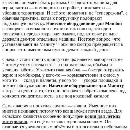
качество: он умеет быть разным. Сегодня это машина для
зерна, завтра — помощник на стройке, послезавтра —
уборщик территории. И всё это не магия и не “суперрежим”, а
обычная практика, когда к погрузчику подбирают
подходящую навеску.
Навесное оборудование для Manitou
расширяет возможности техники так сильно, что один
погрузчик нередко закрывает задачи, под которые раньше
держали две-три отдельные машины. Поэтому вопрос «что
устанавливают на Маниту?» обычно быстро превращается в
вопрос «что именно вам нужно делать каждый день».
Сначала стоит понять простую вещь: навеска выбирается не
“потому что у соседа есть”, а под материалы, объёмы и
условия работы. У кого-то главная боль — быстро отгружать
зерно и комбикорм, у кого-то — кормозаготовка и силос, у
кого-то — склад и паллеты, у кого-то — уборка площадки и
зимнее обслуживание.
Навесное оборудование для Маниту
как раз и ценят за то, что оно позволяет собрать комплект под
конкретную деятельность, а не под красивый каталог.
Самая частая и понятная группа — ковши. Именно с них
многие начинают, потому что ковш нужен почти везде. Для
сельского хозяйства особенно популярен
ковш для лёгких
материалов
, его ещё называют зерновым ковшом. Он
отличается увеличенным объёмом и относительно небольшим