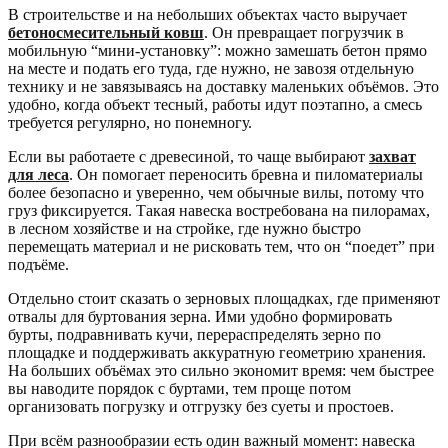
В строительстве и на небольших объектах часто выручает
бетоносмесительный ковш
. Он превращает погрузчик в
мобильную “мини-установку”: можно замешать бетон прямо
на месте и подать его туда, где нужно, не завозя отдельную
технику и не завязываясь на доставку маленьких объёмов. Это
удобно, когда объект тесный, работы идут поэтапно, а смесь
требуется регулярно, но понемногу.
Если вы работаете с древесиной, то чаще выбирают
захват
для леса
. Он помогает переносить бревна и пиломатериалы
более безопасно и уверенно, чем обычные вилы, потому что
груз фиксируется. Такая навеска востребована на пилорамах,
в лесном хозяйстве и на стройке, где нужно быстро
перемещать материал и не рисковать тем, что он “поедет” при
подъёме.
Отдельно стоит сказать о зерновых площадках, где применяют
отвалы для буртования зерна. Ими удобно формировать
бурты, подравнивать кучи, перераспределять зерно по
площадке и поддерживать аккуратную геометрию хранения.
На больших объёмах это сильно экономит время: чем быстрее
вы наводите порядок с буртами, тем проще потом
организовать погрузку и отгрузку без суеты и простоев.
При всём разнообразии есть один важный момент: навеска