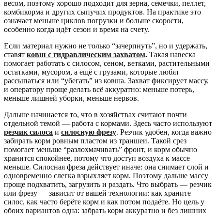
весом, поэтому хорошо подходит для зерна, семечки, пеллет,
комбикорма и других сыпучих продуктов. На практике это
означает меньше циклов погрузки и больше скорости,
особенно когда идёт сезон и время на счету.
Если материал нужно не только “зачерпнуть”, но и удержать,
ставят
ковш с гидравлическим захватом
.
Такая навеска
помогает работать с силосом, сеном, ветками, растительными
остатками, мусором, а ещё с грузами, которые любят
рассыпаться или “убегать” из ковша. Захват фиксирует массу,
и оператору проще делать всё аккуратно: меньше потерь,
меньше лишней уборки, меньше нервов.
Дальше начинается то, что в хозяйствах считают почти
отдельной темой — работа с кормами. Здесь часто используют
резчик силоса
и
силосную фрезу
. Резчик удобен, когда важно
забирать корм ровным пластом из траншеи. Такой срез
помогает меньше “разлохмачивать” фронт, и корм обычно
хранится спокойнее, потому что доступ воздуха к массе
меньше. Силосная фреза действует иначе: она снимает слой и
одновременно слегка взрыхляет корм. Поэтому дальше массу
проще подхватить, загрузить и раздать. Что выбрать — резчик
или фрезу — зависит от вашей технологии: как храните
силос, как часто берёте корм и как потом подаёте. Но цель у
обоих вариантов одна: забрать корм аккуратно и без лишних