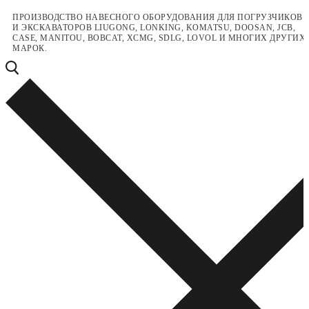
Перейти
Меню
Закрыть
ПРОИЗВОДСТВО НАВЕСНОГО ОБОРУДОВАНИЯ ДЛЯ ПОГРУЗЧИКОВ
И ЭКСКАВАТОРОВ LIUGONG, LONKING, KOMATSU, DOOSAN, JCB,
к
CASE, MANITOU, BOBCAT, XCMG, SDLG, LOVOL И МНОГИХ ДРУГИХ
содержимому
МАРОК.