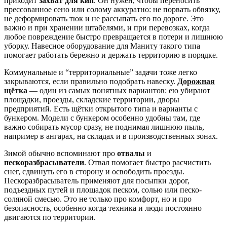
приходит
захват для кип
. Он нужен, чтобы переносить
прессованное сено или солому аккуратно: не порвать обвязку,
не деформировать тюк и не рассыпать его по дороге. Это
важно и при хранении штабелями, и при перевозках, когда
любое повреждение быстро превращается в потери и лишнюю
уборку. Навесное оборудование для Маниту такого типа
помогает работать бережно и держать территорию в порядке.
Коммунальные и “территориальные” задачи тоже легко
закрываются, если правильно подобрать навеску.
Дорожная
щётка
— один из самых понятных вариантов: ею убирают
площадки, проезды, складские территории, дворы
предприятий. Есть щётки открытого типа и варианты с
бункером. Модели с бункером особенно удобны там, где
важно собирать мусор сразу, не поднимая лишнюю пыль,
например в ангарах, на складах и в производственных зонах.
Зимой обычно вспоминают про
отвалы
и
пескоразбрасыватели
. Отвал помогает быстро расчистить
снег, сдвинуть его в сторону и освободить проезды.
Пескоразбрасыватель применяют для посыпки дорог,
подъездных путей и площадок песком, солью или песко-
соляной смесью. Это не только про комфорт, но и про
безопасность, особенно когда техника и люди постоянно
двигаются по территории.