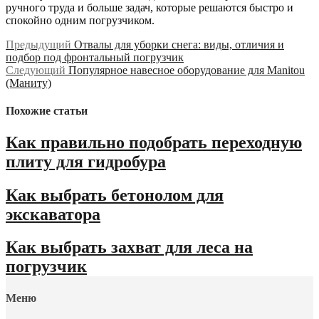
ручного труда и больше задач, которые решаются быстро и
спокойно одним погрузчиком.
Навигация
Предыдущая
Предыдущий
Отвалы для уборки снега: виды, отличия и
запись:
подбор под фронтальный погрузчик
по
Следующая
Следующий
Популярное навесное оборудование для Manitou
записям
запись:
(Маниту)
Похожие статьи
Как правильно подобрать переходную
плиту для гидробура
Как выбрать бетонолом для
экскаватора
Как выбрать захват для леса на
погрузчик
Меню