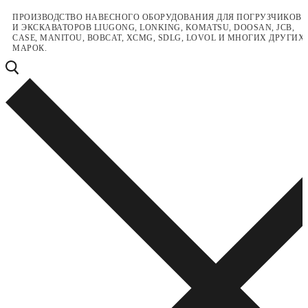
Перейти
Меню
Закрыть
ПРОИЗВОДСТВО НАВЕСНОГО ОБОРУДОВАНИЯ ДЛЯ ПОГРУЗЧИКОВ
И ЭКСКАВАТОРОВ LIUGONG, LONKING, KOMATSU, DOOSAN, JCB,
к
CASE, MANITOU, BOBCAT, XCMG, SDLG, LOVOL И МНОГИХ ДРУГИХ
содержимому
МАРОК.