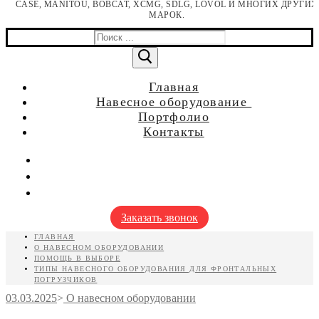
CASE, MANITOU, BOBCAT, XCMG, SDLG, LOVOL И МНОГИХ ДРУГИХ
МАРОК.
Найти:
Главная
Навесное оборудование
для мини погрузчиков
Портфолио
для мини экскаваторов
Контакты
для фронтальных погрузчиков
для телескопических погрузчиков
для экскаваторов-погрузчиков
для экскаваторов
Заказать звонок
ГЛАВНАЯ
О НАВЕСНОМ ОБОРУДОВАНИИ
ПОМОЩЬ В ВЫБОРЕ
ТИПЫ НАВЕСНОГО ОБОРУДОВАНИЯ ДЛЯ ФРОНТАЛЬНЫХ
ПОГРУЗЧИКОВ
03.03.2025
>
О навесном оборудовании