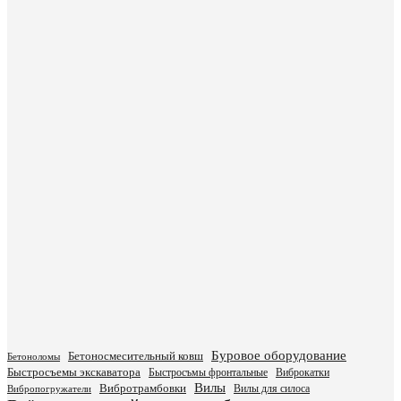
Буровое оборудование
Бетоносмесительный ковш
Бетоноломы
Быстросъемы экскаватора
Быстросъмы фронтальные
Виброкатки
Вилы
Вибротрамбовки
Вилы для силоса
Вибропогружатели