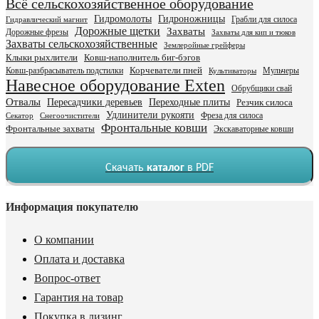
Всё сельскохозяйственное оборудование
Гидромолоты
Гидроножницы
Грабли для силоса
Гидравлический магнит
Дорожные щетки
Захваты
Дорожные фрезы
Захваты для кип и тюков
Захваты сельскохозяйственные
Землеройные грейферы
Клыки рыхлители
Ковш-наполнитель биг-бэгов
Ковш-разбрасыватель подстилки
Корчеватели пней
Мульчеры
Культиваторы
Навесное оборудование Exten
Обрубщики свай
Отвалы
Пересадчики деревьев
Переходные плиты
Резчик силоса
Удлинители рукояти
Фреза для силоса
Секатор
Снегоочистители
Фронтальные ковши
Фронтальные захваты
Экскаваторные ковши
Скачать
каталог
в PDF
Информация покупателю
О компании
Оплата и доставка
Вопрос-ответ
Гарантия на товар
Покупка в лизинг