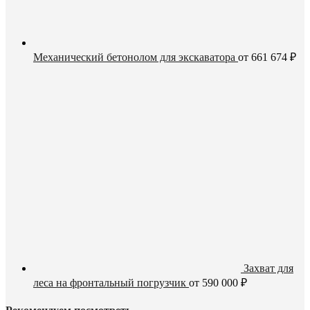
Механический бетонолом для экскаватора
от
661 674
₽
Захват для
леса на фронтальный погрузчик
от
590 000
₽