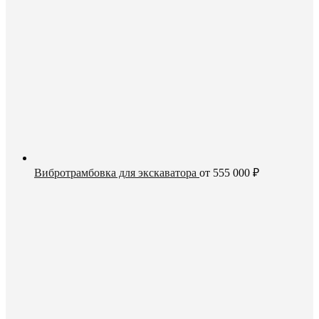
Вибротрамбовка для экскаватора
от
555 000
₽