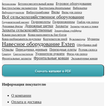
Буровое оборудование
Бетоносмесительный ковш
Бетоноломы
Быстросъемы экскаватора
Быстросъмы фронтальные
Виброкатки
Вилы
Вибротрамбовки
Вилы для силоса
Вибропогружатели
Всё сельскохозяйственное оборудование
Гидромолоты
Гидроножницы
Грабли для силоса
Гидравлический магнит
Дорожные щетки
Захваты
Дорожные фрезы
Захваты для кип и тюков
Захваты сельскохозяйственные
Землеройные грейферы
Клыки рыхлители
Ковш-наполнитель биг-бэгов
Ковш-разбрасыватель подстилки
Корчеватели пней
Мульчеры
Культиваторы
Навесное оборудование Exten
Обрубщики свай
Отвалы
Пересадчики деревьев
Переходные плиты
Резчик силоса
Удлинители рукояти
Фреза для силоса
Секатор
Снегоочистители
Фронтальные ковши
Фронтальные захваты
Экскаваторные ковши
Скачать
каталог
в PDF
Информация покупателю
О компании
Оплата и доставка