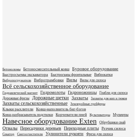
Буровое оборудование
Бетоносмесительный ковш
Бетоноломы
Быстросъемы экскаватора
Быстросъмы фронтальные
Виброкатки
Вилы
Вибротрамбовки
Вилы для силоса
Вибропогружатели
Всё сельскохозяйственное оборудование
Гидромолоты
Гидроножницы
Грабли для силоса
Гидравлический магнит
Дорожные щетки
Захваты
Дорожные фрезы
Захваты для кип и тюков
Захваты сельскохозяйственные
Землеройные грейферы
Клыки рыхлители
Ковш-наполнитель биг-бэгов
Ковш-разбрасыватель подстилки
Корчеватели пней
Мульчеры
Культиваторы
Навесное оборудование Exten
Обрубщики свай
Отвалы
Пересадчики деревьев
Переходные плиты
Резчик силоса
Удлинители рукояти
Фреза для силоса
Секатор
Снегоочистители