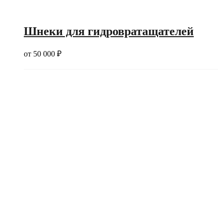
Шнеки для гидровратащателей
от
50 000
₽