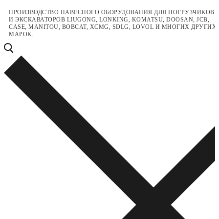
Перейти
Меню
Закрыть
ПРОИЗВОДСТВО НАВЕСНОГО ОБОРУДОВАНИЯ ДЛЯ ПОГРУЗЧИКОВ
И ЭКСКАВАТОРОВ LIUGONG, LONKING, KOMATSU, DOOSAN, JCB,
к
CASE, MANITOU, BOBCAT, XCMG, SDLG, LOVOL И МНОГИХ ДРУГИХ
содержимому
МАРОК.