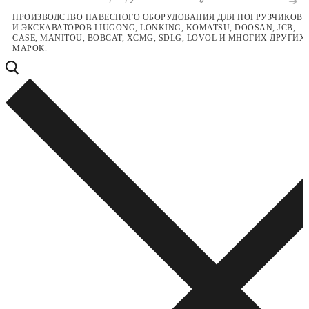
Перейти
Меню
Закрыть
ПРОИЗВОДСТВО НАВЕСНОГО ОБОРУДОВАНИЯ ДЛЯ ПОГРУЗЧИКОВ
И ЭКСКАВАТОРОВ LIUGONG, LONKING, KOMATSU, DOOSAN, JCB,
к
CASE, MANITOU, BOBCAT, XCMG, SDLG, LOVOL И МНОГИХ ДРУГИХ
содержимому
МАРОК.