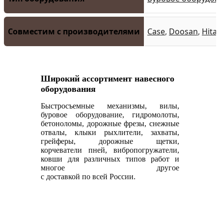
Совместим с производителями
Case
,
Doosan
,
Hita
Широкий ассортимент навесного
оборудования
Быстросъемные механизмы, вилы,
буровое оборудование, гидромолоты,
бетоноломы, дорожные фрезы, снежные
отвалы, клыки рыхлители, захваты,
грейферы, дорожные щетки,
корчеватели пней, вибропогружатели,
ковши для различных типов работ и
многое другое
с доставкой по всей России.