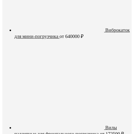
Виброкаток
для мини-погрузчика
от
640000
₽
Вилы
паллетные для фронтального погрузчика
от
172500
₽