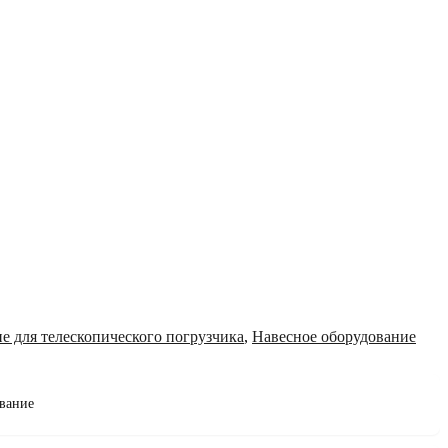
е для телескопического погрузчика
,
Навесное оборудование
вание