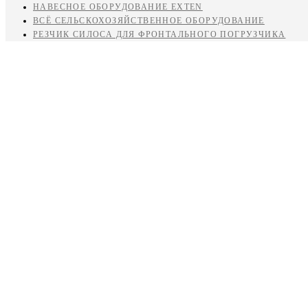
НАВЕСНОЕ ОБОРУДОВАНИЕ EXTEN
ВСЁ СЕЛЬСКОХОЗЯЙСТВЕННОЕ ОБОРУДОВАНИЕ
РЕЗЧИК СИЛОСА ДЛЯ ФРОНТАЛЬНОГО ПОГРУЗЧИКА
для экскаваторов-погрузчиков
для экскаваторов