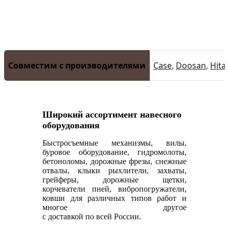
Совместим с производителями
Case
,
Doosan
,
Hita
Широкий ассортимент навесного
оборудования
Быстросъемные механизмы, вилы,
буровое оборудование, гидромолоты,
бетоноломы, дорожные фрезы, снежные
отвалы, клыки рыхлители, захваты,
грейферы, дорожные щетки,
корчеватели пней, вибропогружатели,
ковши для различных типов работ и
многое другое
с доставкой по всей России.