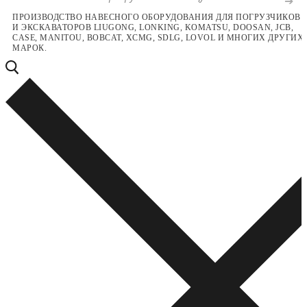
Перейти
Меню
Закрыть
ПРОИЗВОДСТВО НАВЕСНОГО ОБОРУДОВАНИЯ ДЛЯ ПОГРУЗЧИКОВ
И ЭКСКАВАТОРОВ LIUGONG, LONKING, KOMATSU, DOOSAN, JCB,
к
CASE, MANITOU, BOBCAT, XCMG, SDLG, LOVOL И МНОГИХ ДРУГИХ
содержимому
МАРОК.