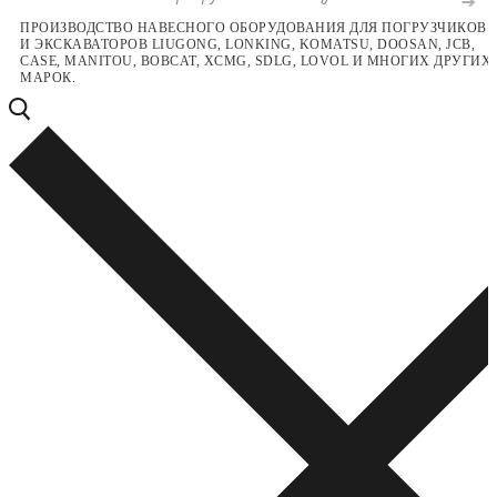
Перейти
Меню
Закрыть
ПРОИЗВОДСТВО НАВЕСНОГО ОБОРУДОВАНИЯ ДЛЯ ПОГРУЗЧИКОВ
И ЭКСКАВАТОРОВ LIUGONG, LONKING, KOMATSU, DOOSAN, JCB,
к
CASE, MANITOU, BOBCAT, XCMG, SDLG, LOVOL И МНОГИХ ДРУГИХ
содержимому
МАРОК.