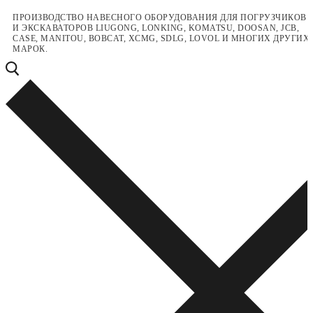
Перейти
Меню
Закрыть
ПРОИЗВОДСТВО НАВЕСНОГО ОБОРУДОВАНИЯ ДЛЯ ПОГРУЗЧИКОВ
И ЭКСКАВАТОРОВ LIUGONG, LONKING, KOMATSU, DOOSAN, JCB,
к
CASE, MANITOU, BOBCAT, XCMG, SDLG, LOVOL И МНОГИХ ДРУГИХ
содержимому
МАРОК.