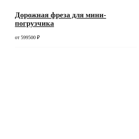
Дорожная фреза для мини-
погрузчика
от
599500
₽