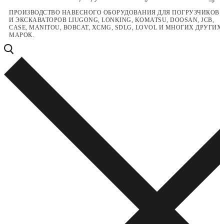
Перейти
Меню
Закрыть
ПРОИЗВОДСТВО НАВЕСНОГО ОБОРУДОВАНИЯ ДЛЯ ПОГРУЗЧИКОВ
И ЭКСКАВАТОРОВ LIUGONG, LONKING, KOMATSU, DOOSAN, JCB,
к
CASE, MANITOU, BOBCAT, XCMG, SDLG, LOVOL И МНОГИХ ДРУГИХ
содержимому
МАРОК.