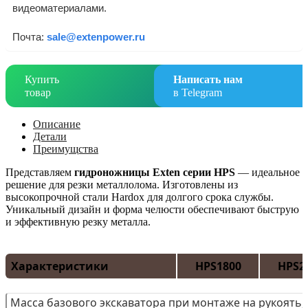
видеоматериалами.
Почта:
sale@extenpower.ru
Купить
Написать нам
товар
в Telegram
Описание
Детали
Преимущства
Представляем
гидроножницы Exten серии HPS
— идеальное
решение для резки металлолома. Изготовлены из
высокопрочной стали Hardox для долгого срока службы.
Уникальный дизайн и форма челюсти обеспечивают быструю
и эффективную резку металла.
Характеристики
HPS1800
HPS2
Масса базового экскаватора при монтаже на рукоять, 