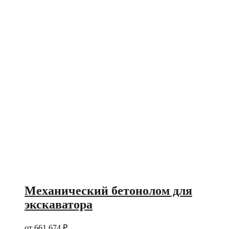
Механический бетонолом для
экскаватора
от
661 674
₽