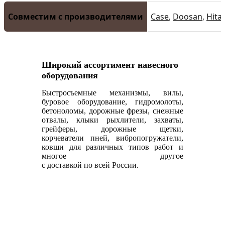
Совместим с производителями
Case
,
Doosan
,
Hita
Широкий ассортимент навесного
оборудования
Быстросъемные механизмы, вилы,
буровое оборудование, гидромолоты,
бетоноломы, дорожные фрезы, снежные
отвалы, клыки рыхлители, захваты,
грейферы, дорожные щетки,
корчеватели пней, вибропогружатели,
ковши для различных типов работ и
многое другое
с доставкой по всей России.