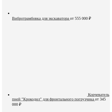
Вибротрамбовка для экскаватора
от
555 000
₽
Корчеватель
пней "Крокодил" для фронтального погрузчика
от
345
000
₽