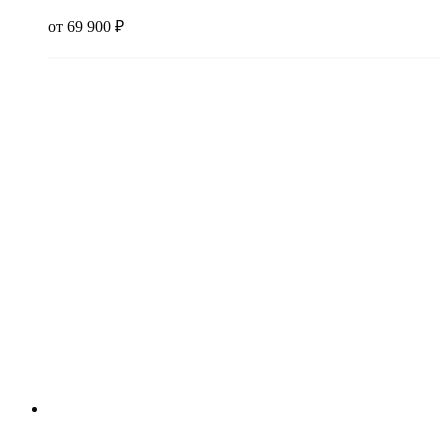
от
69 900
₽