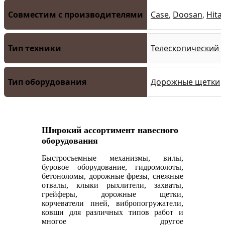
Совместим с производителями
Case
,
Doosan
,
Hita
Тип техники
Телескопический 
Тип оборудования
Дорожные щетки
Широкий ассортимент навесного
оборудования
Быстросъемные механизмы, вилы,
буровое оборудование, гидромолоты,
бетоноломы, дорожные фрезы, снежные
отвалы, клыки рыхлители, захваты,
грейферы, дорожные щетки,
корчеватели пней, вибропогружатели,
ковши для различных типов работ и
многое другое