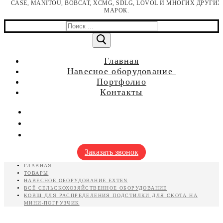
CASE, MANITOU, BOBCAT, XCMG, SDLG, LOVOL И МНОГИХ ДРУГИХ
МАРОК.
Найти:
Главная
Навесное оборудование
для мини погрузчиков
Портфолио
для мини экскаваторов
Контакты
для фронтальных погрузчиков
для телескопических погрузчиков
для экскаваторов-погрузчиков
для экскаваторов
Заказать звонок
ГЛАВНАЯ
ТОВАРЫ
НАВЕСНОЕ ОБОРУДОВАНИЕ EXTEN
ВСЁ СЕЛЬСКОХОЗЯЙСТВЕННОЕ ОБОРУДОВАНИЕ
КОВШ ДЛЯ РАСПРЕДЕЛЕНИЯ ПОДСТИЛКИ ДЛЯ СКОТА НА
МИНИ-ПОГРУЗЧИК