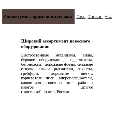
Совместим с производителями
Case
,
Doosan
,
Hita
Широкий ассортимент навесного
оборудования
Быстросъемные механизмы, вилы,
буровое оборудование, гидромолоты,
бетоноломы, дорожные фрезы, снежные
отвалы, клыки рыхлители, захваты,
грейферы, дорожные щетки,
корчеватели пней, вибропогружатели,
ковши для различных типов работ и
многое другое
с доставкой по всей России.