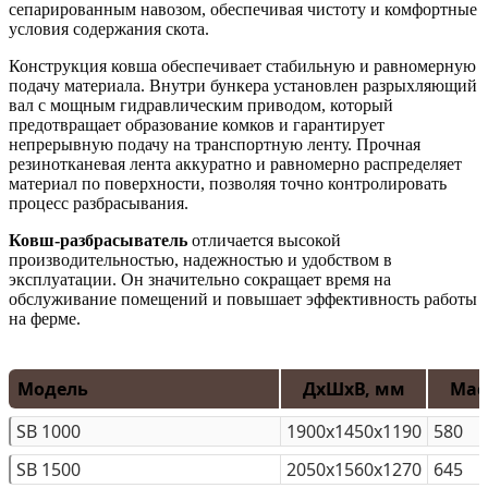
сепарированным навозом, обеспечивая чистоту и комфортные
условия содержания скота.
Конструкция ковша обеспечивает стабильную и равномерную
подачу материала. Внутри бункера установлен разрыхляющий
вал с мощным гидравлическим приводом, который
предотвращает образование комков и гарантирует
непрерывную подачу на транспортную ленту. Прочная
резинотканевая лента аккуратно и равномерно распределяет
материал по поверхности, позволяя точно контролировать
процесс разбрасывания.
Ковш-разбрасыватель
отличается высокой
производительностью, надежностью и удобством в
эксплуатации. Он значительно сокращает время на
обслуживание помещений и повышает эффективность работы
на ферме.
Модель
ДхШхВ, мм
Масс
SB 1000
1900х1450х1190
580
SB 1500
2050х1560х1270
645