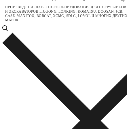
Перейти
Меню
Закрыть
ПРОИЗВОДСТВО НАВЕСНОГО ОБОРУДОВАНИЯ ДЛЯ ПОГРУЗЧИКОВ
И ЭКСКАВАТОРОВ LIUGONG, LONKING, KOMATSU, DOOSAN, JCB,
к
CASE, MANITOU, BOBCAT, XCMG, SDLG, LOVOL И МНОГИХ ДРУГИХ
содержимому
МАРОК.