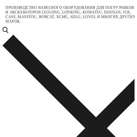
Перейти
Меню
Закрыть
ПРОИЗВОДСТВО НАВЕСНОГО ОБОРУДОВАНИЯ ДЛЯ ПОГРУЗЧИКОВ
И ЭКСКАВАТОРОВ LIUGONG, LONKING, KOMATSU, DOOSAN, JCB,
к
CASE, MANITOU, BOBCAT, XCMG, SDLG, LOVOL И МНОГИХ ДРУГИХ
содержимому
МАРОК.