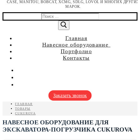
CASE, MANITOU, BOBCAT, XCMG, SDLG, LOVOL И МНОГИХ ДРУГИХ
МАРОК.
Найти:
Главная
Навесное оборудование
для мини погрузчиков
Портфолио
для мини экскаваторов
Контакты
для фронтальных погрузчиков
для телескопических погрузчиков
для экскаваторов-погрузчиков
для экскаваторов
Заказать звонок
ГЛАВНАЯ
ТОВАРЫ
CUKUROVA
НАВЕСНОЕ ОБОРУДОВАНИЕ ДЛЯ
ЭКСКАВАТОРА-ПОГРУЗЧИКА CUKUROVA