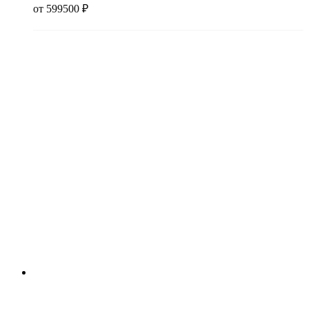
от
599500
₽